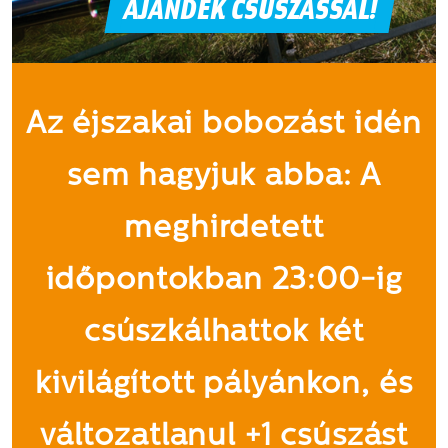
AJÁNDÉK CSÚSZÁSSAL!
Az éjszakai bobozást idén
sem hagyjuk abba: A
meghirdetett
időpontokban 23:00-ig
csúszkálhattok két
kivilágított pályánkon, és
változatlanul +1 csúszást