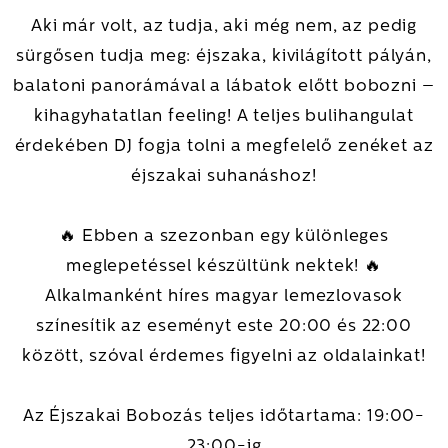
Aki már volt, az tudja, aki még nem, az pedig
sürgősen tudja meg: éjszaka, kivilágított pályán,
balatoni panorámával a lábatok előtt bobozni –
kihagyhatatlan feeling! A teljes bulihangulat
érdekében DJ fogja tolni a megfelelő zenéket az
éjszakai suhanáshoz!
🔥 Ebben a szezonban egy különleges
meglepetéssel készültünk nektek! 🔥
Alkalmanként híres magyar lemezlovasok
színesítik az eseményt este 20:00 és 22:00
között, szóval érdemes figyelni az oldalainkat!
ÉJSZAKAI
Az Éjszakai Bobozás teljes időtartama: 19:00-
23:00-ig