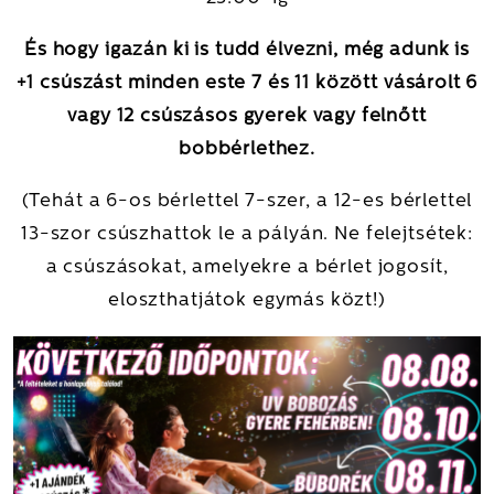
BOBOZÁS! +1
És hogy igazán ki is tudd élvezni, még adunk is
csúszásért
+1 csúszást minden este 7 és 11 között vásárolt 6
vagy 12 csúszásos gyerek vagy felnőtt
regisztrálj!
ÉJSZAKAI BOBOZÁS!
bobbérlethez.
(Tehát a 6-os bérlettel 7-szer, a 12-es bérlettel
+1 csúszásért regisztrálj
13-szor csúszhattok le a pályán. Ne felejtsétek:
a csúszásokat, amelyekre a bérlet jogosít,
eloszthatjátok egymás közt!)