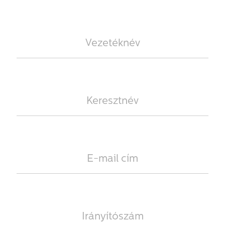
1.299 FT
1.499 FT
1 csúszás / fő
6.999 FT
8.499 FT
6 csúszás
12.999 FT
14.999 FT
12 csúszás
TOVÁBBI ÁRAK
INGYENES ÉLMÉNYEK