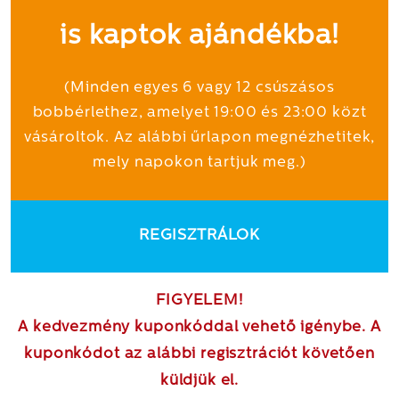
is kaptok ajándékba!
(Minden egyes 6 vagy 12 csúszásos
bobbérlethez, amelyet 19:00 és 23:00 közt
vásároltok. Az alábbi űrlapon megnézhetitek,
mely napokon tartjuk meg.)
REGISZTRÁLOK
FIGYELEM!
A kedvezmény kuponkóddal vehető igénybe. A
kuponkódot az alábbi regisztrációt követően
küldjük el.