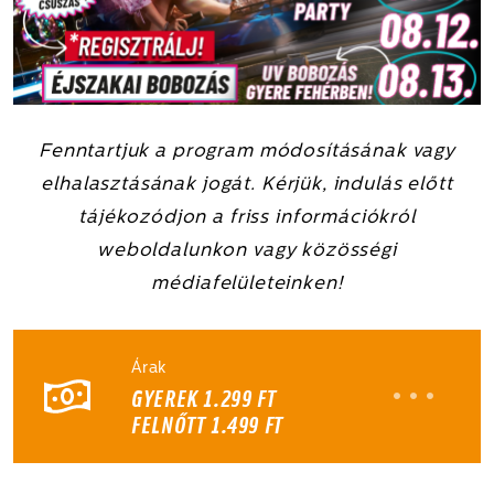
REGISZTRÁLOK!
Fenntartjuk a program módosításának vagy
elhalasztásának jogát. Kérjük, indulás előtt
BEZÁROM
tájékozódjon a friss információkról
REGISZTRÁLOK!
weboldalunkon vagy közösségi
médiafelületeinken!
Árak
ÁRAK
GYEREK 1.299 FT
BEZÁROM
FELNŐTT 1.499 FT
Gyerek
Felnőtt