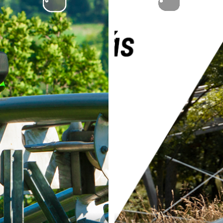
BEZÁROM
REGISZTRÁLOK!
BEZÁROM