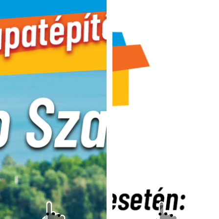
+1 csúszásért regisztrálj
REGISZTRÁLOK!