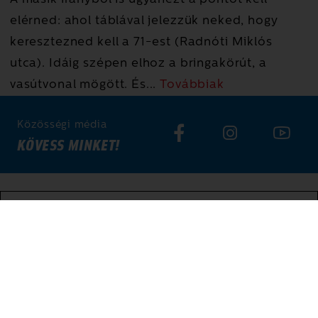
elérned: ahol táblával jelezzük neked, hogy
keresztezned kell a 71-est (Radnóti Miklós
utca). Idáig szépen elhoz a bringakörút, a
vasútvonal mögött. És
...
Továbbiak
Közösségi média
KÖVESS MINKET!
Hírlevél
IRATKOZZ FEL HÍRLEVELÜNKRE!