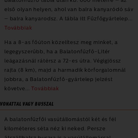
Balatonfűzfő tábla után kb. 600 méterre – az
első olyan helyen, ahol van balra kanyaródó sáv
– balra kanyarodsz. A tábla itt Fűzfőgyártelep
...
Továbbiak
Ha a 8-as főúton közelítesz meg minket, a
legegyszerűbb, ha a Balatonfűzfő-Litér
leágazásnál rátérsz a 72-es útra. Végigjössz
rajta (8 km), majd a harmadik körforgalomnál
jobbra, a Balatonfűzfő-gyártelep jelzést
követve
...
Továbbiak
VONATTAL VAGY BUSSZAL
A balatonfűzfői vasútállomástól két és fél
kilométeres séta néz ki neked. Persze