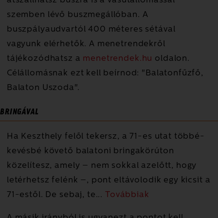
átszállhatsz buszra is a vasútállomással
szemben lévő buszmegállóban. A
buszpályaudvartól 400 méteres sétával
vagyunk elérhetők. A menetrendekről
tájékozódhatsz a
menetrendek.hu
oldalon.
Célállomásnak ezt kell beírnod: "Balatonfűzfő,
Balaton Uszoda".
BRINGÁVAL
Ha Keszthely felől tekersz, a 71-es utat többé-
kevésbé követő balatoni bringakörúton
közelítesz, amely – nem sokkal azelőtt, hogy
letérhetsz felénk –, pont eltávolodik egy kicsit a
71-estől. De sebaj, te
...
Továbbiak
A másik irányból is ugyanezt a pontot kell